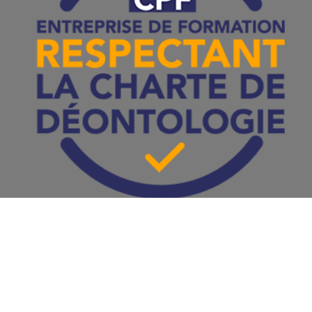
Cristal Formations LMS Education University Pro. All Right
Reserved