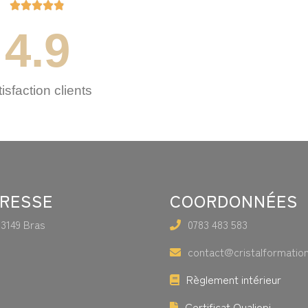





4.9
isfaction clients
RESSE
COORDONNÉES
83149 Bras
0783 483 583
contact@cristalformation
Règlement intérieur
Certificat Qualiopi