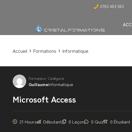
0783 483 583
ACC
Accueil
Formations
Informatique
Formateur
Catégorie
Guillaume
Informatique
Microsoft Access
21 Hours
Débutant
0 Leçon
0 Quiz
0 Étudiant